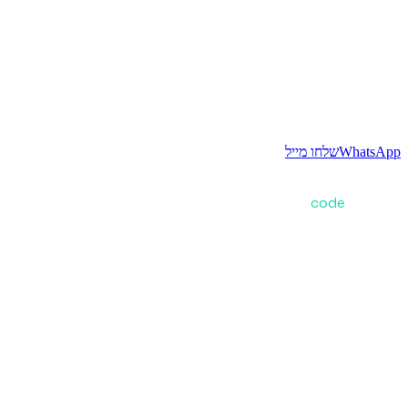
WhatsApp
שלחו מייל
שירותים
פרויקטים
אודות
צור קשר
נגישות
פרטיות
© OCW
2026
. כל הזכויות שמורות.
Made with
code
in Israel