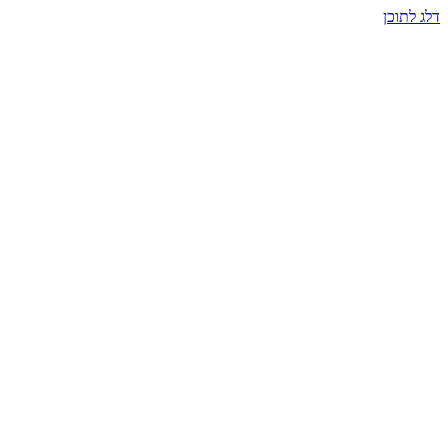
דלג לתוכן
מוצרי SaaS עם ממשק משתמש, ניהול וחיוב