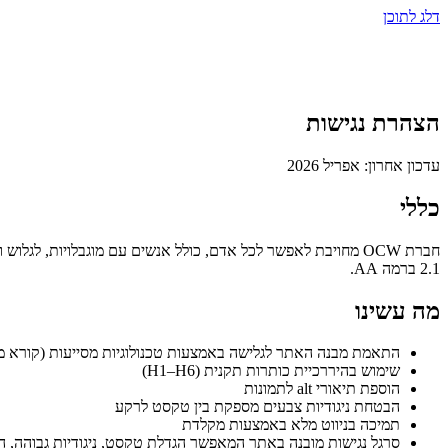
דלג לתוכן
הצהרת
נגישות
עדכון אחרון: אפריל 2026
כללי
2.1 ברמה AA.
מה עשינו
התאמת מבנה האתר לגלישה באמצעות טכנולוגיות מסייעות (קורא מ
שימוש בהיררכיית כותרות תקנית (H1–H6)
הוספת תיאורי alt לתמונות
הבטחת ניגודיות צבעים מספקת בין טקסט לרקע
תמיכה בניווט מלא באמצעות מקלדת
סרגל נגישות מובנה באתר המאפשר הגדלת טקסט, ניגודיות גבוהה, ה