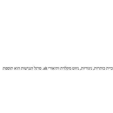
האתר נבנה בהתאם להנחיות WCAG 2.1 ברמה AA ובהתאם לתקן הישראלי ת"י 5568. הנגישות מוטמעת בקוד האתר עצמו: מבנה סמנטי תקין, היררכיית כותרות, ניגודיות, ניווט מקלדת ותיאורי alt. סרגל הנגישות הוא תוספת