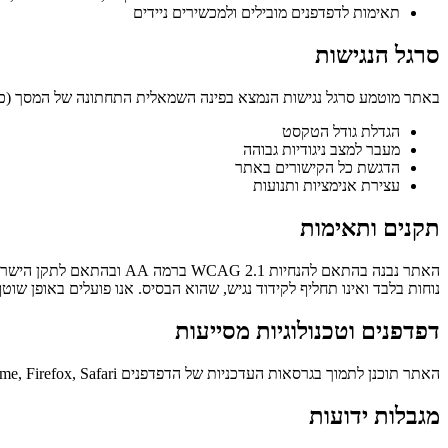
תאימות לדפדפנים מובילים ולמכשירים ניידים
סרגל הנגישות
באתר מוטמע סרגל נגישות הנמצא בפינה השמאלית התחתונה של המסך (כפ
הגדלת גודל הטקסט
מעבר למצב ניגודיות גבוהה
הדגשת כל הקישורים באתר
עצירת אנימציות ותנועות
תקנים ותאימות
נוחות בלבד ואינו תחליף לקידוד נגיש, שהוא הבסיס. אנו פועלים באופן שו
דפדפנים וטכנולוגיות מסייעות
האתר תוכנן לתמוך בגרסאות העדכניות של הדפדפנים Chrome, Firefox, Safari ו-Edge, וכן בטכנולוגיות מסייעות כגון NVDA, JAWS ו-VoiceOver.
מגבלות ידועות