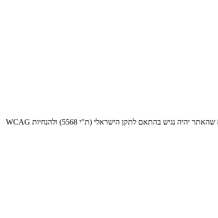
חברת OCW מחויבת לאפשר לכל אדם, כולל אנשים עם מוגבלויות, לגלוש ולהשתמש באתר בצורה נוחה ושוויונית. אנו משקיעים מאמצים רבים להבטיח שהאתר יהיה נגיש בהתאם לתקן הישראלי (ת"י 5568) ולהנחיות WCAG